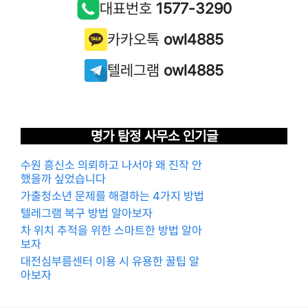
대표번호
1577-3290
카카오톡
owl4885
텔레그램
owl4885
명가 탐정 사무소 인기글
수원 흥신소 의뢰하고 나서야 왜 진작 안
했을까 싶었습니다
가출청소년 문제를 해결하는 4가지 방법
텔레그램 복구 방법 알아보자
차 위치 추적을 위한 스마트한 방법 알아
보자
대전심부름센터 이용 시 유용한 꿀팁 알
아보자