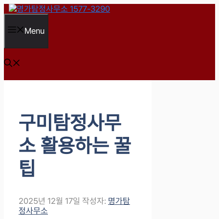
컨
텐
츠
Menu
로
건
너
뛰
기
구미탐정사무
소 활용하는 꿀
팁
2025년 12월 17일
작성자:
명가탐
정사무소