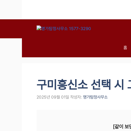
컨
텐
츠
로
건
너
뛰
홈
기
구미흥신소 선택 시 
2025년 09월 01일
작성자:
명가탐정사무소
[같이 보