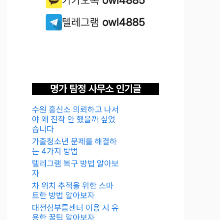
텔레그램
owl4885
명가 탐정 사무소 인기글
수원 흥신소 의뢰하고 나서
야 왜 진작 안 했을까 싶었
습니다
가출청소년 문제를 해결하
는 4가지 방법
텔레그램 복구 방법 알아보
자
차 위치 추적을 위한 스마
트한 방법 알아보자
대전심부름센터 이용 시 유
용한 꿀팁 알아보자