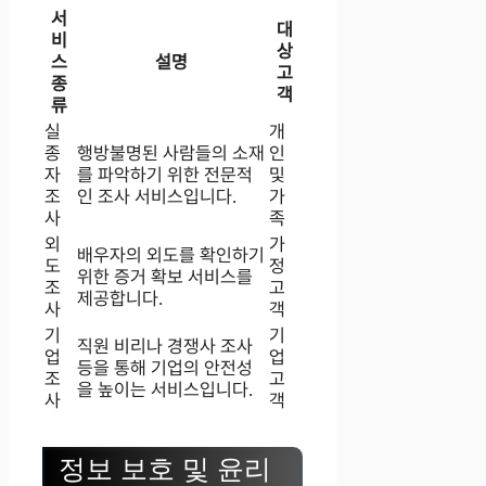
서
대
비
상
스
설명
고
종
객
류
실
개
종
행방불명된 사람들의 소재
인
자
를 파악하기 위한 전문적
및
조
인 조사 서비스입니다.
가
사
족
외
가
배우자의 외도를 확인하기
도
정
위한 증거 확보 서비스를
조
고
제공합니다.
사
객
기
기
직원 비리나 경쟁사 조사
업
업
등을 통해 기업의 안전성
조
고
을 높이는 서비스입니다.
사
객
정보 보호 및 윤리