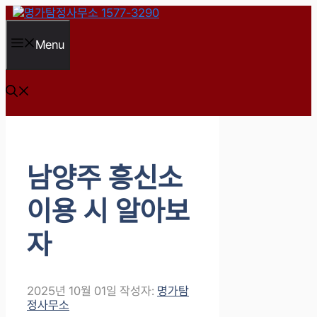
컨
텐
츠
Menu
로
건
너
뛰
기
남양주 흥신소
이용 시 알아보
자
2025년 10월 01일
작성자:
명가탐
정사무소