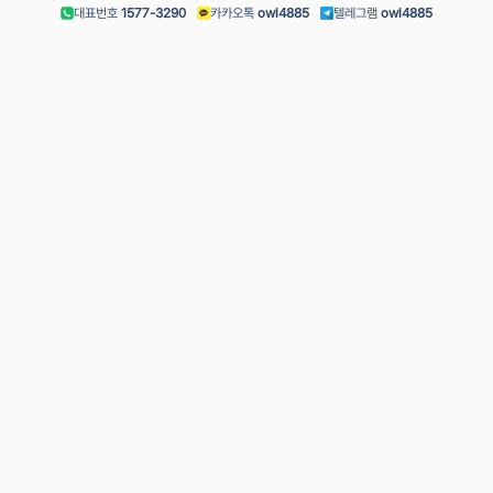
대표번호
1577-3290
카카오톡
owl4885
텔레그램
owl4885