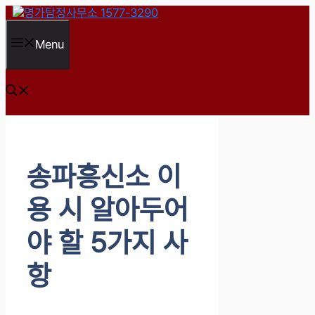
컨
텐
츠
Menu
로
건
너
뛰
기
송파흥신소 이
용 시 알아두어
야 할 5가지 사
항