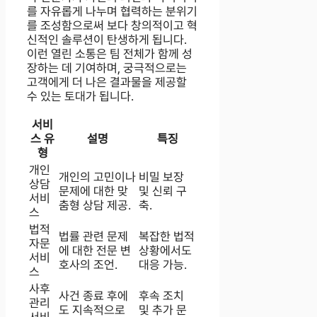
를 자유롭게 나누며 협력하는 분위기
를 조성함으로써 보다 창의적이고 혁
신적인 솔루션이 탄생하게 됩니다.
이런 열린 소통은 팀 전체가 함께 성
장하는 데 기여하며, 궁극적으로는
고객에게 더 나은 결과물을 제공할
수 있는 토대가 됩니다.
서비
스 유
설명
특징
형
개인
개인의 고민이나
비밀 보장
상담
문제에 대한 맞
및 신뢰 구
서비
춤형 상담 제공.
축.
스
법적
법률 관련 문제
복잡한 법적
자문
에 대한 전문 변
상황에서도
서비
호사의 조언.
대응 가능.
스
사후
사건 종료 후에
후속 조치
관리
도 지속적으로
및 추가 문
서비