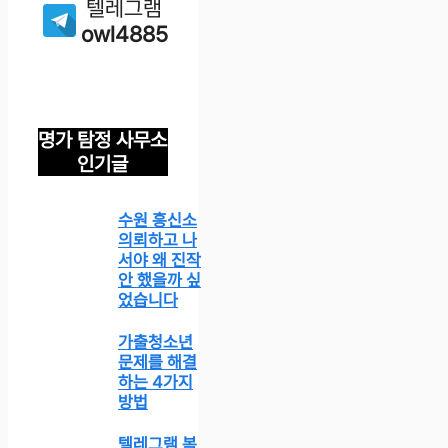
텔레그램
owl4885
명가 탐정 사무소
인기글
수원 흥신소
의뢰하고 나
서야 왜 진작
안 했을까 싶
었습니다
가출청소년
문제를 해결
하는 4가지
방법
텔레그램 복