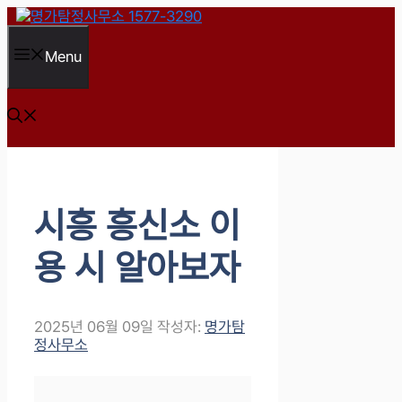
컨
텐
츠
Menu
로
건
너
뛰
기
시흥 흥신소 이
용 시 알아보자
2025년 06월 09일
작성자:
명가탐
정사무소