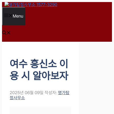
컨
텐
츠
Menu
로
건
너
뛰
기
여수 흥신소 이
용 시 알아보자
2025년 06월 09일
작성자:
명가탐
정사무소