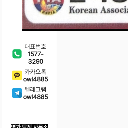
대표번호
1577-
3290
카카오톡
owl4885
텔레그램
owl4885
명가 탐정 사무소