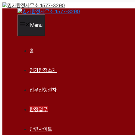
컨
텐
츠
로
Menu
건
너
뛰
기
홈
명가탐정소개
업무진행절차
탐정업무
관련사이트