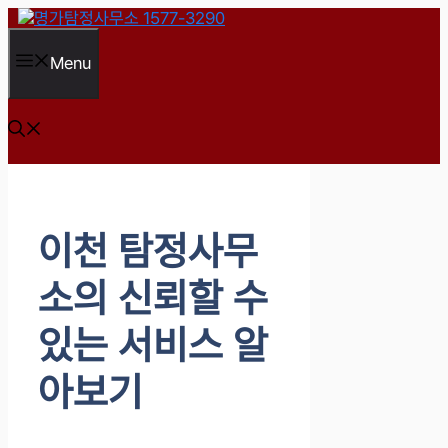
컨
텐
츠
Menu
로
건
너
뛰
기
이천 탐정사무
소의 신뢰할 수
있는 서비스 알
아보기