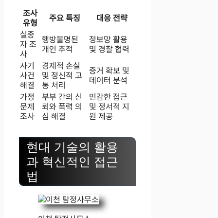
조사
주요 특징
대응 전략
유형
실종
행방불명된
정보망 활용
자 조
개인 추적
및 경찰 협력
사
사기
경제적 손실
증거 확보 및
사건
및 정신적 고
데이터 분석
해결
통 처리
가정
부부 간의 신
민감한 접근
문제
뢰와 폭력 의
및 정서적 지
조사
심 해결
원 제공
현대 기술의 활용
과 혁신적인 접근
법