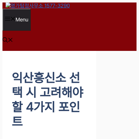
컨
텐
츠
Menu
로
건
너
뛰
기
익산흥신소 선
택 시 고려해야
할 4가지 포인
트