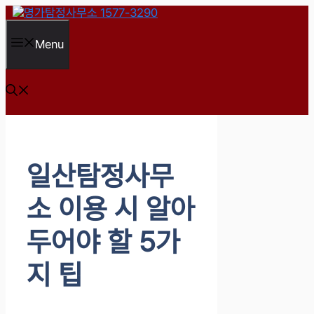
컨
텐
츠
Menu
로
건
너
뛰
기
일산탐정사무
소 이용 시 알아
두어야 할 5가
지 팁