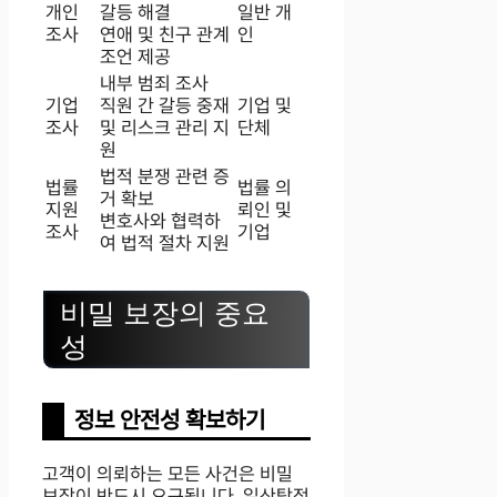
개인
갈등 해결
일반 개
조사
연애 및 친구 관계
인
조언 제공
내부 범죄 조사
기업
직원 간 갈등 중재
기업 및
조사
및 리스크 관리 지
단체
원
법적 분쟁 관련 증
법률
법률 의
거 확보
지원
뢰인 및
변호사와 협력하
조사
기업
여 법적 절차 지원
비밀 보장의 중요
성
정보 안전성 확보하기
고객이 의뢰하는 모든 사건은 비밀
보장이 반드시 요구됩니다. 일산탐정