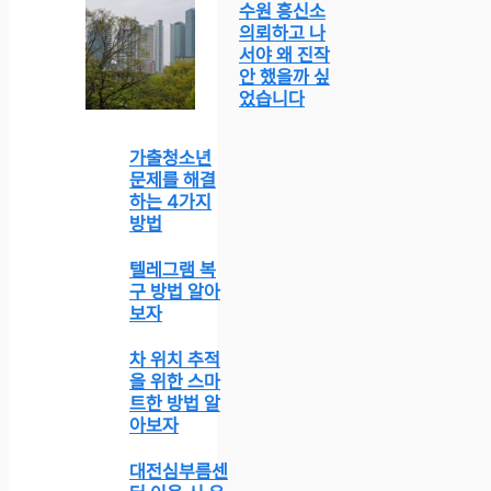
수원 흥신소
의뢰하고 나
서야 왜 진작
안 했을까 싶
었습니다
가출청소년
문제를 해결
하는 4가지
방법
텔레그램 복
구 방법 알아
보자
차 위치 추적
을 위한 스마
트한 방법 알
아보자
대전심부름센