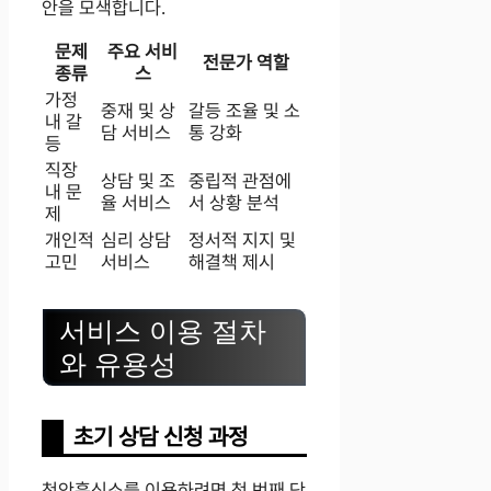
안을 모색합니다.
문제
주요 서비
전문가 역할
종류
스
가정
중재 및 상
갈등 조율 및 소
내 갈
담 서비스
통 강화
등
직장
상담 및 조
중립적 관점에
내 문
율 서비스
서 상황 분석
제
개인적
심리 상담
정서적 지지 및
고민
서비스
해결책 제시
서비스 이용 절차
와 유용성
초기 상담 신청 과정
천안흥신소를 이용하려면 첫 번째 단