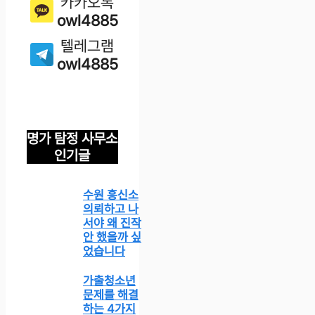
카카오톡
owl4885
텔레그램
owl4885
명가 탐정 사무소
인기글
수원 흥신소
의뢰하고 나
서야 왜 진작
안 했을까 싶
었습니다
가출청소년
문제를 해결
하는 4가지