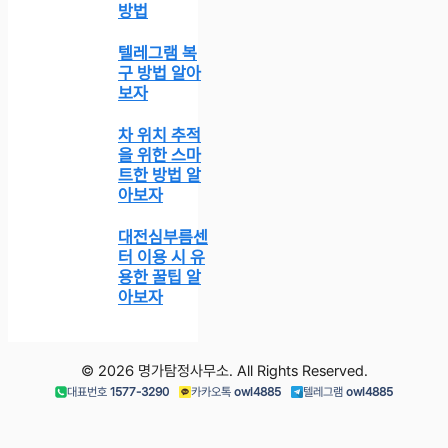
방법
텔레그램 복
구 방법 알아
보자
차 위치 추적
을 위한 스마
트한 방법 알
아보자
대전심부름센
터 이용 시 유
용한 꿀팁 알
아보자
© 2026 명가탐정사무소. All Rights Reserved.
대표번호
1577-3290
카카오톡
owl4885
텔레그램
owl4885