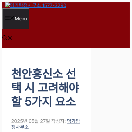
컨
텐
츠
Menu
로
건
너
뛰
기
천안흥신소 선
택 시 고려해야
할 5가지 요소
2025년 05월 27일
작성자:
명가탐
정사무소