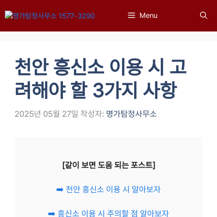
컨
Menu
텐
츠
로
건
천안 흥신소 이용 시 고
너
뛰
려해야 할 3가지 사항
기
2025년 05월 27일
작성자:
명가탐정사무소
[같이 보면 도움 되는 포스트]
➡️ 천안 흥신소 이용 시 알아보자
➡️ 흥신소 이용 시 주의할 점 알아보자