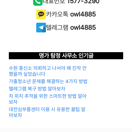
대표번호
1577-3290
카카오톡
owl4885
텔레그램
owl4885
명가 탐정 사무소 인기글
수원 흥신소 의뢰하고 나서야 왜 진작 안
했을까 싶었습니다
가출청소년 문제를 해결하는 4가지 방법
텔레그램 복구 방법 알아보자
차 위치 추적을 위한 스마트한 방법 알아
보자
대전심부름센터 이용 시 유용한 꿀팁 알
아보자