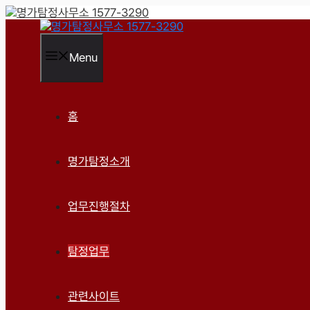
컨
텐
츠
로
Menu
건
너
뛰
기
홈
명가탐정소개
업무진행절차
탐정업무
관련사이트