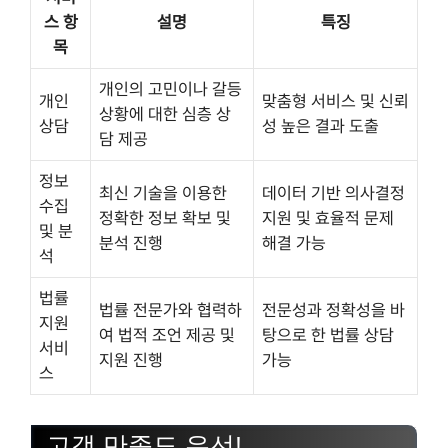
스 항
설명
특징
목
개인의 고민이나 갈등
개인
맞춤형 서비스 및 신뢰
상황에 대한 심층 상
상담
성 높은 결과 도출
담 제공
정보
최신 기술을 이용한
데이터 기반 의사결정
수집
정확한 정보 확보 및
지원 및 효율적 문제
및 분
분석 진행
해결 가능
석
법률
법률 전문가와 협력하
전문성과 정확성을 바
지원
여 법적 조언 제공 및
탕으로 한 법률 상담
서비
지원 진행
가능
스
고객 만족도 우선!