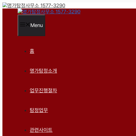
컨
텐
츠
로
Menu
건
너
뛰
기
홈
명가탐정소개
업무진행절차
탐정업무
관련사이트