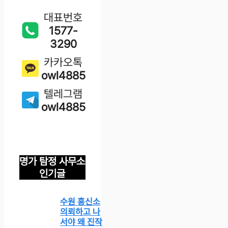
대표번호
1577-
3290
카카오톡
owl4885
텔레그램
owl4885
명가 탐정 사무소
인기글
수원 흥신소
의뢰하고 나
서야 왜 진작