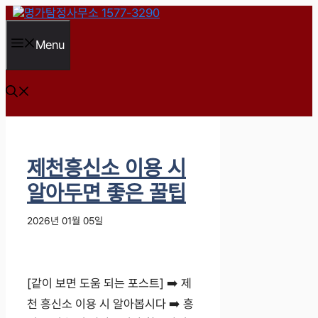
컨
텐
츠
Menu
로
건
너
뛰
기
제천흥신소 이용 시
알아두면 좋은 꿀팁
2026년 01월 05일
[같이 보면 도움 되는 포스트] ➡️ 제
천 흥신소 이용 시 알아봅시다 ➡️ 흥