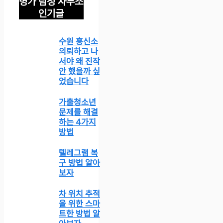
명가 탐정 사무소
인기글
수원 흥신소
의뢰하고 나
서야 왜 진작
안 했을까 싶
었습니다
가출청소년
문제를 해결
하는 4가지
방법
텔레그램 복
구 방법 알아
보자
차 위치 추적
을 위한 스마
트한 방법 알