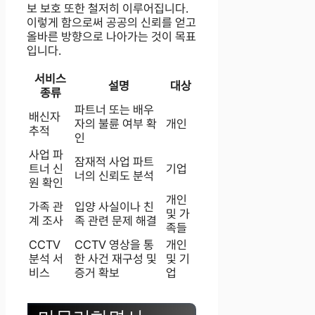
보 보호 또한 철저히 이루어집니다.
이렇게 함으로써 공공의 신뢰를 얻고
올바른 방향으로 나아가는 것이 목표
입니다.
서비스
설명
대상
종류
파트너 또는 배우
배신자
자의 불륜 여부 확
개인
추적
인
사업 파
잠재적 사업 파트
트너 신
기업
너의 신뢰도 분석
원 확인
개인
가족 관
입양 사실이나 친
및 가
계 조사
족 관련 문제 해결
족들
CCTV
CCTV 영상을 통
개인
분석 서
한 사건 재구성 및
및 기
비스
증거 확보
업