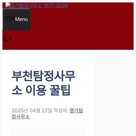
컨
텐
츠
Menu
로
건
너
뛰
기
부천탐정사무
소 이용 꿀팁
2025년 04월 22일
작성자:
명가탐
정사무소