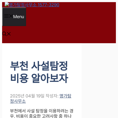
컨
텐
츠
Menu
로
건
너
뛰
기
부천 사설탐정
비용 알아보자
2025년 04월 19일
작성자:
명가탐
정사무소
부천에서 사설 탐정을 이용하려는 경
우, 비용이 중요한 고려사항 중 하나