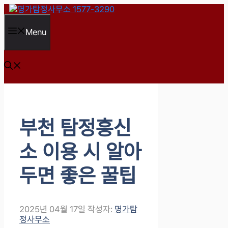
컨
텐
츠
Menu
로
건
너
뛰
기
부천 탐정흥신
소 이용 시 알아
두면 좋은 꿀팁
2025년 04월 17일
작성자:
명가탐
정사무소