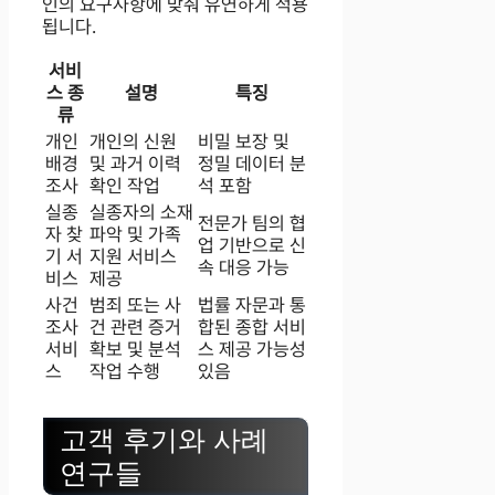
인의 요구사항에 맞춰 유연하게 적용
됩니다.
서비
스 종
설명
특징
류
개인
개인의 신원
비밀 보장 및
배경
및 과거 이력
정밀 데이터 분
조사
확인 작업
석 포함
실종
실종자의 소재
전문가 팀의 협
자 찾
파악 및 가족
업 기반으로 신
기 서
지원 서비스
속 대응 가능
비스
제공
사건
범죄 또는 사
법률 자문과 통
조사
건 관련 증거
합된 종합 서비
서비
확보 및 분석
스 제공 가능성
스
작업 수행
있음
고객 후기와 사례
연구들