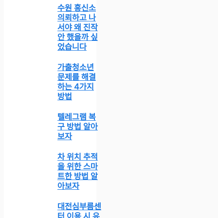
수원 흥신소
의뢰하고 나
서야 왜 진작
안 했을까 싶
었습니다
가출청소년
문제를 해결
하는 4가지
방법
텔레그램 복
구 방법 알아
보자
차 위치 추적
을 위한 스마
트한 방법 알
아보자
대전심부름센
터 이용 시 유