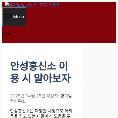
컨
텐
츠
Menu
로
건
너
뛰
기
안성흥신소 이
용 시 알아보자
2025년 04월 25일
작성자:
명가탐
정사무소
안성흥신소는 다양한 사정으로 어려
움을 겪고 있는 이들에게 도움을 주