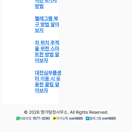
하는 4가지
방법
텔레그램 복
구 방법 알아
보자
차 위치 추적
을 위한 스마
트한 방법 알
아보자
대전심부름센
터 이용 시 유
용한 꿀팁 알
아보자
© 2026 명가탐정사무소. All Rights Reserved.
대표번호
1577-3290
카카오톡
owl4885
텔레그램
owl4885