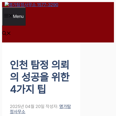
컨
텐
츠
Menu
로
건
너
뛰
기
인천 탐정 의뢰
의 성공을 위한
4가지 팁
2025년 04월 20일
작성자:
명가탐
정사무소