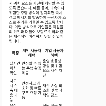
서 위험 요소를 사전에 차단할 수 있
도록 돕습니다. 예를 들어, 과속이나
위험한 주행 방식이 감지되면 즉시
경고 메시지를 발송하여 운전자가 스
스로 주의를 기울일 수 있도록 합니
다. 이런 방식으로 기업들은 직원들
의 안전과 더불어 보험료 인하와 같
은 재정적인 이점까지 누릴 수 있게
됩니다.
개인 사용자
기업 사용자
특징
혜택
혜택
운영 효율성
실시간
안심할 수 있
향상 및 위험
위치
는 주행 환경
요소 사전 차
확인
제공
단
사고
안전사고 최
시 신
재산 손실 최
소화 및 빠른
속 대
소화 및 법적
구조 요청 가
응 가
책임 감소
능
능
운전
직원 교육 통