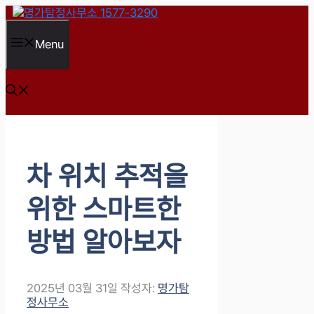
컨
텐
츠
Menu
로
건
너
뛰
기
차 위치 추적을
위한 스마트한
방법 알아보자
2025년 03월 31일
작성자:
명가탐
정사무소