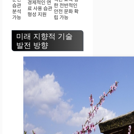
경제적인 연
습관
한 전반적인
료 사용 습관
분석
안전 문화 확
형성 지원
가능
립 가능
미래 지향적 기술
발전 방향