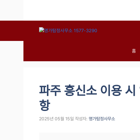
컨
텐
츠
로
건
너
뛰
홈
기
파주 흥신소 이용 시
항
2025년 05월 15일
작성자:
명가탐정사무소