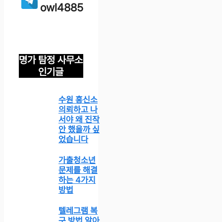
owl4885
명가 탐정 사무소
인기글
수원 흥신소
의뢰하고 나
서야 왜 진작
안 했을까 싶
었습니다
가출청소년
문제를 해결
하는 4가지
방법
텔레그램 복
구 방법 알아