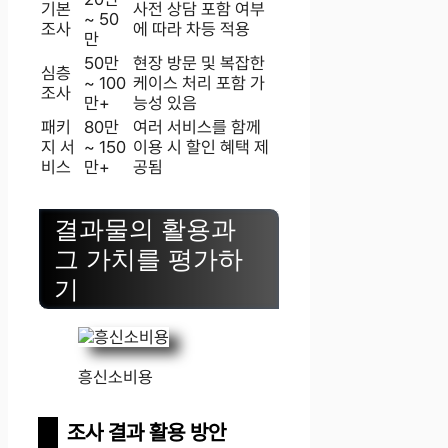
기본
사전 상담 포함 여부
~ 50
조사
에 따라 차등 적용
만
50만
현장 방문 및 복잡한
심층
~ 100
케이스 처리 포함 가
조사
만+
능성 있음
패키
80만
여러 서비스를 함께
지 서
~ 150
이용 시 할인 혜택 제
비스
만+
공됨
결과물의 활용과
그 가치를 평가하
기
흥신소비용
조사 결과 활용 방안