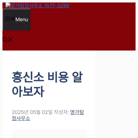
컨
텐
츠
Menu
로
건
너
뛰
기
흥신소 비용 알
아보자
2025년 05월 02일
작성자:
명가탐
정사무소